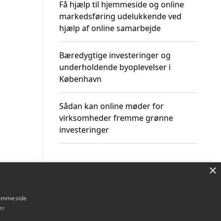
Få hjælp til hjemmeside og online
markedsføring udelukkende ved
hjælp af online samarbejde
Bæredygtige investeringer og
underholdende byoplevelser i
København
Sådan kan online møder for
virksomheder fremme grønne
investeringer
×
Om / kontakt
Blog
Betingelser
hjemmeside
er