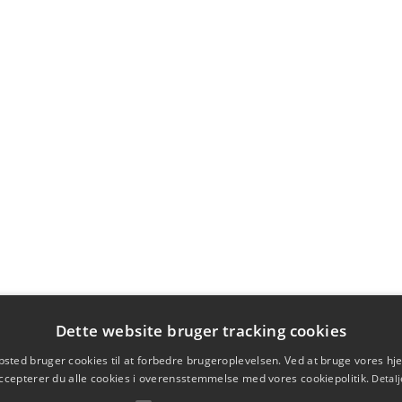
Dette website bruger tracking cookies
sted bruger cookies til at forbedre brugeroplevelsen. Ved at bruge vores 
ccepterer du alle cookies i overensstemmelse med vores cookiepolitik.
Detalj