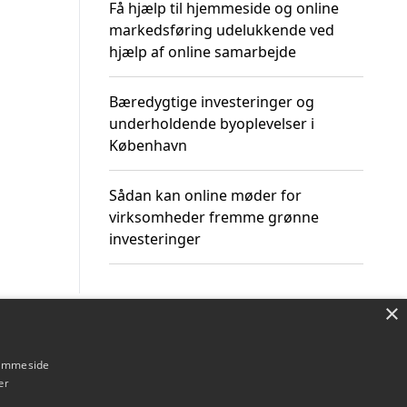
Få hjælp til hjemmeside og online
markedsføring udelukkende ved
hjælp af online samarbejde
Bæredygtige investeringer og
underholdende byoplevelser i
København
Sådan kan online møder for
virksomheder fremme grønne
investeringer
×
Om / kontakt
Blog
Betingelser
hjemmeside
er