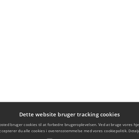
Dette website bruger tracking cookies
sted bruger cookies til at forbedre brugeroplevelsen. Ved at bruge vores 
ccepterer du alle cookies i overensstemmelse med vores cookiepolitik.
Detalj