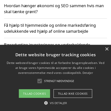
Hvordan hænger økonomi og SEO sammen hvis man
skal tænke grønt?
Få hjælp til hjemmeside og online markedsføring
udelukkende ved hjælp af online samarbejde
Bæredygtige investeringer og underholdende
×
byoplevelser i København
Dette website bruger tracking cookies
Dette websted bruger cookies til at forbedre brugeroplevelsen. Ved
Sådan kan online møder for virksomheder fremme
at bruge vores hjemmeside accepterer du alle cookies i
grønne investeringer
overensstemmelse med vores cookiepolitik.
Detaljer
STRENGT NØDVENDIGE
Copyright 2026 - Pilanto Aps
TILLAD COOKIES
TILLAD IKKE COOKIES
Om / kontakt
Blog
Betingelser
VIS DETALJER