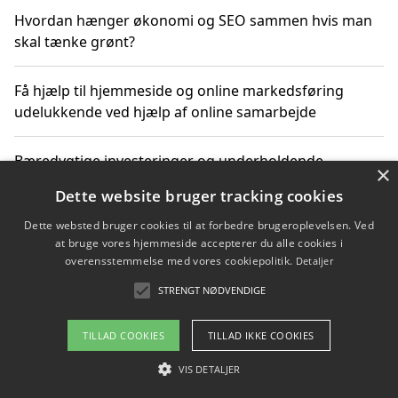
Hvordan hænger økonomi og SEO sammen hvis man
skal tænke grønt?
Få hjælp til hjemmeside og online markedsføring
udelukkende ved hjælp af online samarbejde
Bæredygtige investeringer og underholdende
×
byoplevelser i København
Dette website bruger tracking cookies
Dette websted bruger cookies til at forbedre brugeroplevelsen. Ved
Sådan kan online møder for virksomheder fremme
at bruge vores hjemmeside accepterer du alle cookies i
grønne investeringer
overensstemmelse med vores cookiepolitik.
Detaljer
STRENGT NØDVENDIGE
Copyright 2026 - Pilanto Aps
TILLAD COOKIES
TILLAD IKKE COOKIES
Om / kontakt
Blog
Betingelser
VIS DETALJER