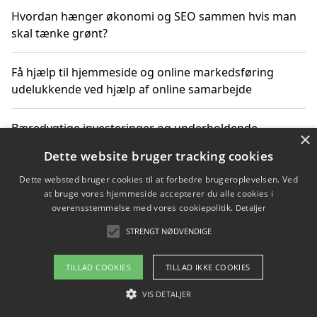
Hvordan hænger økonomi og SEO sammen hvis man
skal tænke grønt?
Få hjælp til hjemmeside og online markedsføring
udelukkende ved hjælp af online samarbejde
Bæredygtige investeringer og underholdende
×
byoplevelser i København
Dette website bruger tracking cookies
Dette websted bruger cookies til at forbedre brugeroplevelsen. Ved
Sådan kan online møder for virksomheder fremme
at bruge vores hjemmeside accepterer du alle cookies i
grønne investeringer
overensstemmelse med vores cookiepolitik.
Detaljer
STRENGT NØDVENDIGE
Copyright 2026 - Pilanto Aps
TILLAD COOKIES
TILLAD IKKE COOKIES
Om / kontakt
Blog
Betingelser
VIS DETALJER