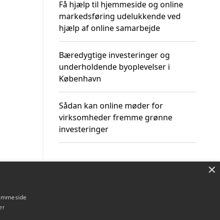
Få hjælp til hjemmeside og online
markedsføring udelukkende ved
hjælp af online samarbejde
Bæredygtige investeringer og
underholdende byoplevelser i
København
Sådan kan online møder for
virksomheder fremme grønne
investeringer
×
Om / kontakt
Blog
Betingelser
hjemmeside
er