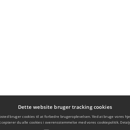
Dette website bruger tracking cookies
sted bruger cookies til at forbedre brugeroplevelsen. Ved at bruge vores 
ccepterer du alle cookies i overensstemmelse med vores cookiepolitik.
Detalj