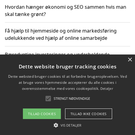
Hvordan hænger økonomi og SEO sammen hvis man
skal tænke grønt?
Få hjælp til hjemmeside og online markedsføring
udelukkende ved hjælp af online samarbejde
Bæredygtige investeringer og underholdende
×
byoplevelser i København
Dette website bruger tracking cookies
Dette websted bruger cookies til at forbedre brugeroplevelsen. Ved
Sådan kan online møder for virksomheder fremme
at bruge vores hjemmeside accepterer du alle cookies i
grønne investeringer
overensstemmelse med vores cookiepolitik.
Detaljer
STRENGT NØDVENDIGE
Copyright 2026 - Pilanto Aps
TILLAD COOKIES
TILLAD IKKE COOKIES
Om / kontakt
Blog
Betingelser
VIS DETALJER