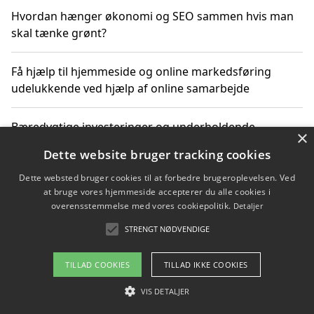
Hvordan hænger økonomi og SEO sammen hvis man
skal tænke grønt?
Få hjælp til hjemmeside og online markedsføring
udelukkende ved hjælp af online samarbejde
Bæredygtige investeringer og underholdende
×
byoplevelser i København
Dette website bruger tracking cookies
Dette websted bruger cookies til at forbedre brugeroplevelsen. Ved
Sådan kan online møder for virksomheder fremme
at bruge vores hjemmeside accepterer du alle cookies i
grønne investeringer
overensstemmelse med vores cookiepolitik.
Detaljer
STRENGT NØDVENDIGE
Copyright 2026 - Pilanto Aps
TILLAD COOKIES
TILLAD IKKE COOKIES
Om / kontakt
Blog
Betingelser
VIS DETALJER