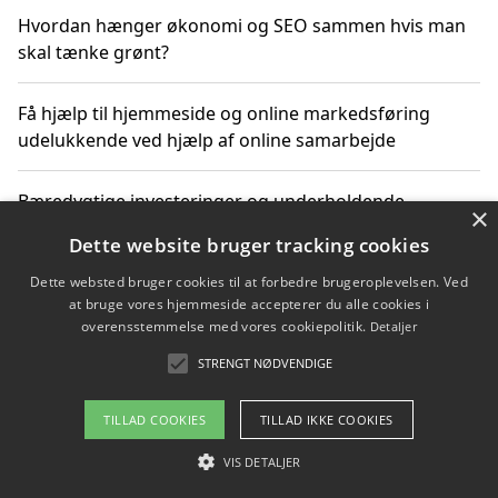
Hvordan hænger økonomi og SEO sammen hvis man
skal tænke grønt?
Få hjælp til hjemmeside og online markedsføring
udelukkende ved hjælp af online samarbejde
Bæredygtige investeringer og underholdende
×
byoplevelser i København
Dette website bruger tracking cookies
Dette websted bruger cookies til at forbedre brugeroplevelsen. Ved
Sådan kan online møder for virksomheder fremme
at bruge vores hjemmeside accepterer du alle cookies i
grønne investeringer
overensstemmelse med vores cookiepolitik.
Detaljer
STRENGT NØDVENDIGE
Copyright 2026 - Pilanto Aps
TILLAD COOKIES
TILLAD IKKE COOKIES
Om / kontakt
Blog
Betingelser
VIS DETALJER