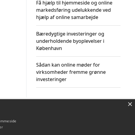
Få hjælp til hjemmeside og online
markedsføring udelukkende ved
hjælp af online samarbejde
Bæredygtige investeringer og
underholdende byoplevelser i
København
Sådan kan online møder for
virksomheder fremme grønne
investeringer
×
Om / kontakt
Blog
Betingelser
hjemmeside
er