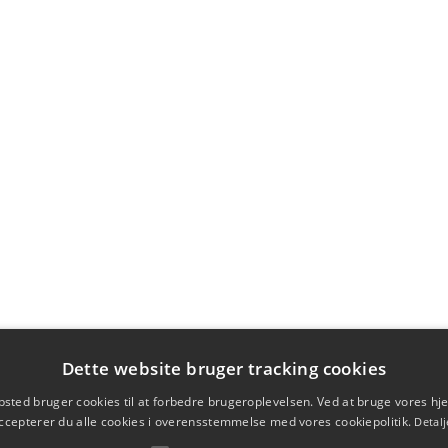
Dette website bruger tracking cookies
sted bruger cookies til at forbedre brugeroplevelsen. Ved at bruge vores 
ccepterer du alle cookies i overensstemmelse med vores cookiepolitik.
Detalj