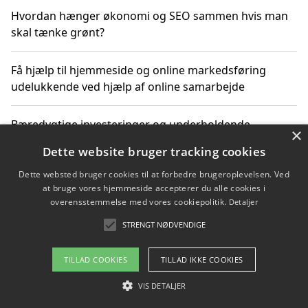
Hvordan hænger økonomi og SEO sammen hvis man
skal tænke grønt?
Få hjælp til hjemmeside og online markedsføring
udelukkende ved hjælp af online samarbejde
Bæredygtige investeringer og underholdende
×
byoplevelser i København
Dette website bruger tracking cookies
Dette websted bruger cookies til at forbedre brugeroplevelsen. Ved
Sådan kan online møder for virksomheder fremme
at bruge vores hjemmeside accepterer du alle cookies i
grønne investeringer
overensstemmelse med vores cookiepolitik.
Detaljer
STRENGT NØDVENDIGE
Copyright 2026 - Pilanto Aps
TILLAD COOKIES
TILLAD IKKE COOKIES
Om / kontakt
Blog
Betingelser
VIS DETALJER