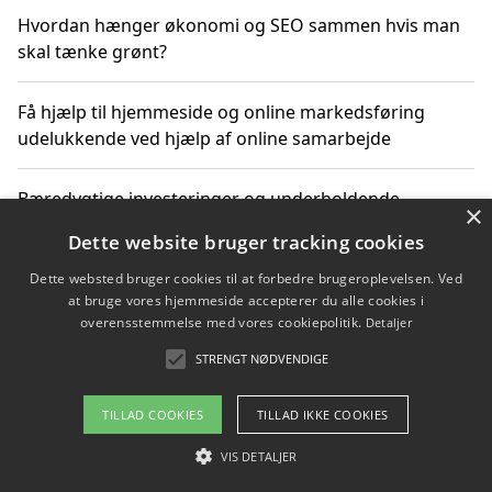
Hvordan hænger økonomi og SEO sammen hvis man
skal tænke grønt?
Få hjælp til hjemmeside og online markedsføring
udelukkende ved hjælp af online samarbejde
Bæredygtige investeringer og underholdende
×
byoplevelser i København
Dette website bruger tracking cookies
Dette websted bruger cookies til at forbedre brugeroplevelsen. Ved
Sådan kan online møder for virksomheder fremme
at bruge vores hjemmeside accepterer du alle cookies i
grønne investeringer
overensstemmelse med vores cookiepolitik.
Detaljer
STRENGT NØDVENDIGE
Copyright 2026 - Pilanto Aps
TILLAD COOKIES
TILLAD IKKE COOKIES
Om / kontakt
Blog
Betingelser
VIS DETALJER