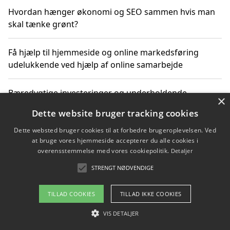
Hvordan hænger økonomi og SEO sammen hvis man
skal tænke grønt?
Få hjælp til hjemmeside og online markedsføring
udelukkende ved hjælp af online samarbejde
Bæredygtige investeringer og underholdende
×
byoplevelser i København
Dette website bruger tracking cookies
Dette websted bruger cookies til at forbedre brugeroplevelsen. Ved
Sådan kan online møder for virksomheder fremme
at bruge vores hjemmeside accepterer du alle cookies i
grønne investeringer
overensstemmelse med vores cookiepolitik.
Detaljer
STRENGT NØDVENDIGE
Copyright 2026 - Pilanto Aps
TILLAD COOKIES
TILLAD IKKE COOKIES
Om / kontakt
Blog
Betingelser
VIS DETALJER