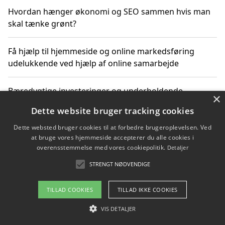
Hvordan hænger økonomi og SEO sammen hvis man
skal tænke grønt?
Få hjælp til hjemmeside og online markedsføring
udelukkende ved hjælp af online samarbejde
Bæredygtige investeringer og underholdende
×
byoplevelser i København
Dette website bruger tracking cookies
Dette websted bruger cookies til at forbedre brugeroplevelsen. Ved
Sådan kan online møder for virksomheder fremme
at bruge vores hjemmeside accepterer du alle cookies i
grønne investeringer
overensstemmelse med vores cookiepolitik.
Detaljer
STRENGT NØDVENDIGE
Copyright 2026 - Pilanto Aps
TILLAD COOKIES
TILLAD IKKE COOKIES
Om / kontakt
Blog
Betingelser
VIS DETALJER