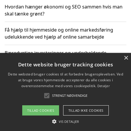
Hvordan hænger økonomi og SEO sammen hvis man
skal tænke grønt?
Få hjælp til hjemmeside og online markedsføring
udelukkende ved hjælp af online samarbejde
Bæredygtige investeringer og underholdende
×
byoplevelser i København
Dette website bruger tracking cookies
Dette websted bruger cookies til at forbedre brugeroplevelsen. Ved
Sådan kan online møder for virksomheder fremme
at bruge vores hjemmeside accepterer du alle cookies i
grønne investeringer
overensstemmelse med vores cookiepolitik.
Detaljer
STRENGT NØDVENDIGE
Copyright 2026 - Pilanto Aps
TILLAD COOKIES
TILLAD IKKE COOKIES
Om / kontakt
Blog
Betingelser
VIS DETALJER