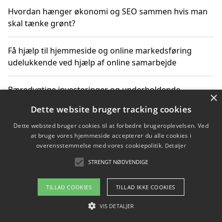
Hvordan hænger økonomi og SEO sammen hvis man
skal tænke grønt?
Få hjælp til hjemmeside og online markedsføring
udelukkende ved hjælp af online samarbejde
Bæredygtige investeringer og underholdende
×
byoplevelser i København
Dette website bruger tracking cookies
Dette websted bruger cookies til at forbedre brugeroplevelsen. Ved
Sådan kan online møder for virksomheder fremme
at bruge vores hjemmeside accepterer du alle cookies i
grønne investeringer
overensstemmelse med vores cookiepolitik.
Detaljer
STRENGT NØDVENDIGE
Copyright 2026 - Pilanto Aps
TILLAD COOKIES
TILLAD IKKE COOKIES
Om / kontakt
Blog
Betingelser
VIS DETALJER