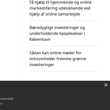
Få hjælp til hjemmeside og online
markedsføring udelukkende ved
hjælp af online samarbejde
Bæredygtige investeringer og
underholdende byoplevelser i
København
Sådan kan online møder for
virksomheder fremme grønne
investeringer
×
Om / kontakt
Blog
Betingelser
hjemmeside
er