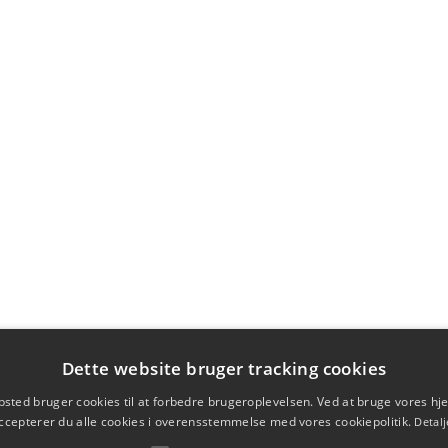
Dette website bruger tracking cookies
sted bruger cookies til at forbedre brugeroplevelsen. Ved at bruge vores 
ccepterer du alle cookies i overensstemmelse med vores cookiepolitik.
Detalj