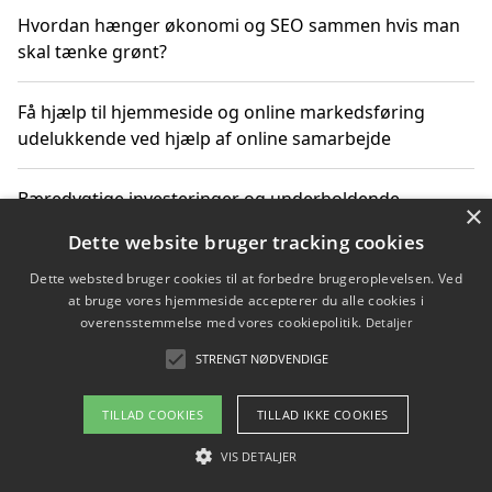
Hvordan hænger økonomi og SEO sammen hvis man
skal tænke grønt?
Få hjælp til hjemmeside og online markedsføring
udelukkende ved hjælp af online samarbejde
Bæredygtige investeringer og underholdende
×
byoplevelser i København
Dette website bruger tracking cookies
Dette websted bruger cookies til at forbedre brugeroplevelsen. Ved
Sådan kan online møder for virksomheder fremme
at bruge vores hjemmeside accepterer du alle cookies i
grønne investeringer
overensstemmelse med vores cookiepolitik.
Detaljer
STRENGT NØDVENDIGE
Copyright 2026 - Pilanto Aps
TILLAD COOKIES
TILLAD IKKE COOKIES
Om / kontakt
Blog
Betingelser
VIS DETALJER