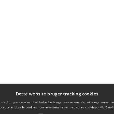
Dette website bruger tracking cookies
sted bruger cookies til at forbedre brugeroplevelsen. Ved at bruge vores 
ccepterer du alle cookies i overensstemmelse med vores cookiepolitik.
Detalj