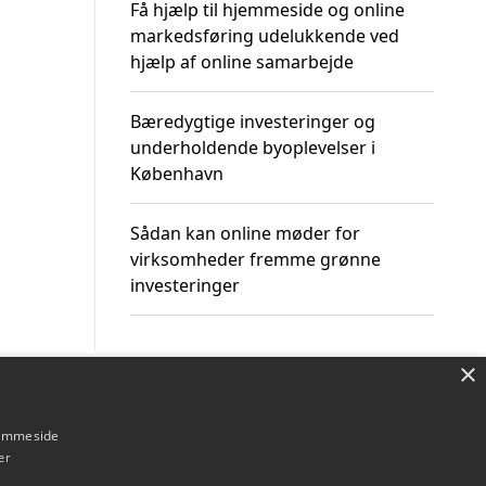
Få hjælp til hjemmeside og online
markedsføring udelukkende ved
hjælp af online samarbejde
Bæredygtige investeringer og
underholdende byoplevelser i
København
Sådan kan online møder for
virksomheder fremme grønne
investeringer
×
Om / kontakt
Blog
Betingelser
hjemmeside
er