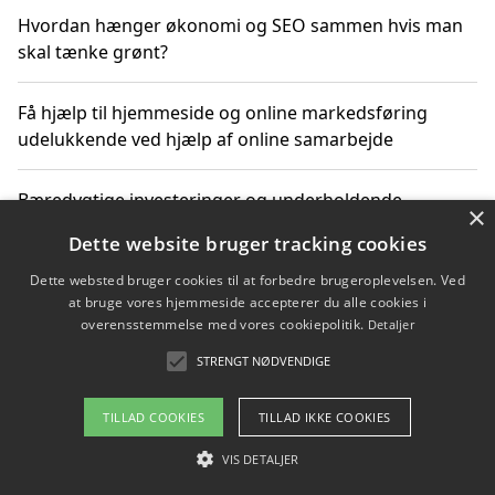
Hvordan hænger økonomi og SEO sammen hvis man
skal tænke grønt?
Få hjælp til hjemmeside og online markedsføring
udelukkende ved hjælp af online samarbejde
Bæredygtige investeringer og underholdende
×
byoplevelser i København
Dette website bruger tracking cookies
Dette websted bruger cookies til at forbedre brugeroplevelsen. Ved
Sådan kan online møder for virksomheder fremme
at bruge vores hjemmeside accepterer du alle cookies i
grønne investeringer
overensstemmelse med vores cookiepolitik.
Detaljer
STRENGT NØDVENDIGE
Copyright 2026 - Pilanto Aps
TILLAD COOKIES
TILLAD IKKE COOKIES
Om / kontakt
Blog
Betingelser
VIS DETALJER