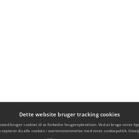
Dette website bruger tracking cookies
sted bruger cookies til at forbedre brugeroplevelsen. Ved at bruge vores 
ccepterer du alle cookies i overensstemmelse med vores cookiepolitik.
Detalj