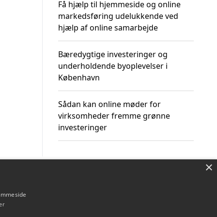
Få hjælp til hjemmeside og online
markedsføring udelukkende ved
hjælp af online samarbejde
Bæredygtige investeringer og
underholdende byoplevelser i
København
Sådan kan online møder for
virksomheder fremme grønne
investeringer
×
Om / kontakt
Blog
Betingelser
hjemmeside
er