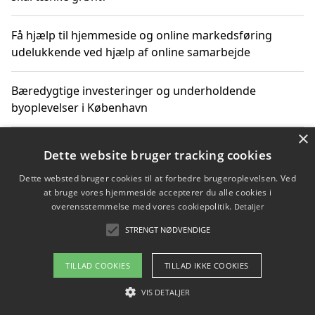
Få hjælp til hjemmeside og online markedsføring
udelukkende ved hjælp af online samarbejde
Bæredygtige investeringer og underholdende
byoplevelser i København
×
Sådan kan online møder for virksomheder fremme
Dette website bruger tracking cookies
grønne investeringer
Dette websted bruger cookies til at forbedre brugeroplevelsen. Ved
at bruge vores hjemmeside accepterer du alle cookies i
overensstemmelse med vores cookiepolitik.
Detaljer
Copyright 2026 - Pilanto Aps
STRENGT NØDVENDIGE
Om / kontakt
Blog
Betingelser
TILLAD COOKIES
TILLAD IKKE COOKIES
VIS DETALJER