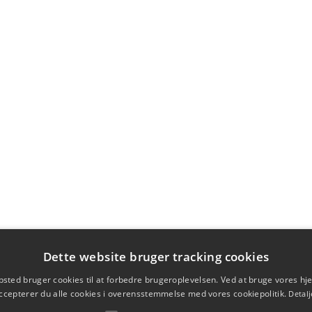
Dette website bruger tracking cookies
sted bruger cookies til at forbedre brugeroplevelsen. Ved at bruge vores 
ccepterer du alle cookies i overensstemmelse med vores cookiepolitik.
Detalj