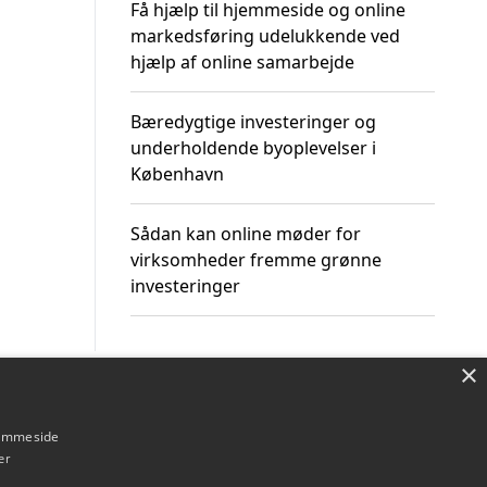
Få hjælp til hjemmeside og online
markedsføring udelukkende ved
hjælp af online samarbejde
Bæredygtige investeringer og
underholdende byoplevelser i
København
Sådan kan online møder for
virksomheder fremme grønne
investeringer
×
Om / kontakt
Blog
Betingelser
hjemmeside
er