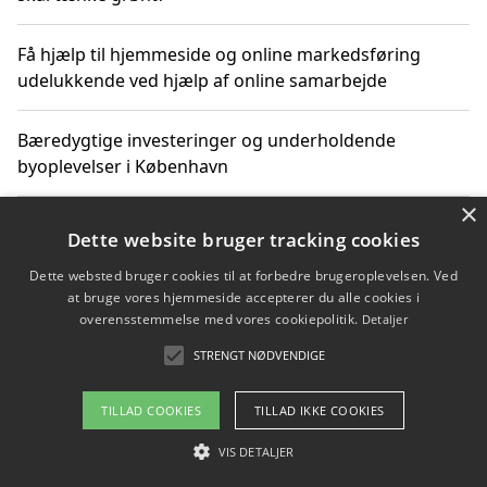
Få hjælp til hjemmeside og online markedsføring
udelukkende ved hjælp af online samarbejde
Bæredygtige investeringer og underholdende
byoplevelser i København
×
Sådan kan online møder for virksomheder fremme
Dette website bruger tracking cookies
grønne investeringer
Dette websted bruger cookies til at forbedre brugeroplevelsen. Ved
at bruge vores hjemmeside accepterer du alle cookies i
overensstemmelse med vores cookiepolitik.
Detaljer
Copyright 2026 - Pilanto Aps
STRENGT NØDVENDIGE
Om / kontakt
Blog
Betingelser
TILLAD COOKIES
TILLAD IKKE COOKIES
VIS DETALJER