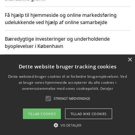
Få hjælp til hjemmeside og online markedsføring
udelukkende ved hjælp af online samarbejde
Bæredygtige investeringer og underholdende
byoplevelser i København
×
Sådan kan online møder for virksomheder fremme
Dette website bruger tracking cookies
grønne investeringer
Dette websted bruger cookies til at forbedre brugeroplevelsen. Ved
at bruge vores hjemmeside accepterer du alle cookies i
overensstemmelse med vores cookiepolitik.
Detaljer
Copyright 2026 - Pilanto Aps
STRENGT NØDVENDIGE
Om / kontakt
Blog
Betingelser
TILLAD COOKIES
TILLAD IKKE COOKIES
VIS DETALJER