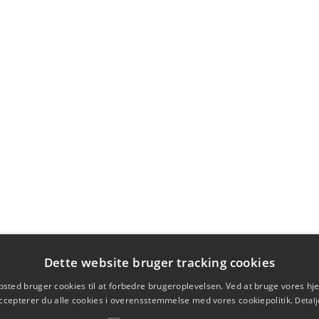
Dette website bruger tracking cookies
sted bruger cookies til at forbedre brugeroplevelsen. Ved at bruge vores 
ccepterer du alle cookies i overensstemmelse med vores cookiepolitik.
Detalj