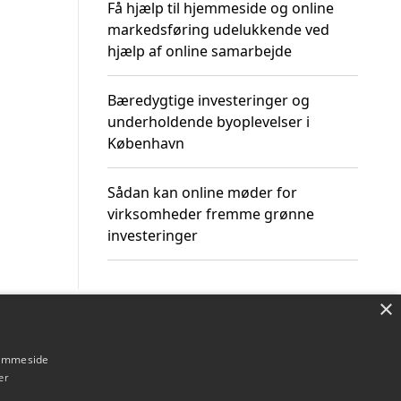
Få hjælp til hjemmeside og online
markedsføring udelukkende ved
hjælp af online samarbejde
Bæredygtige investeringer og
underholdende byoplevelser i
København
Sådan kan online møder for
virksomheder fremme grønne
investeringer
×
Om / kontakt
Blog
Betingelser
hjemmeside
er