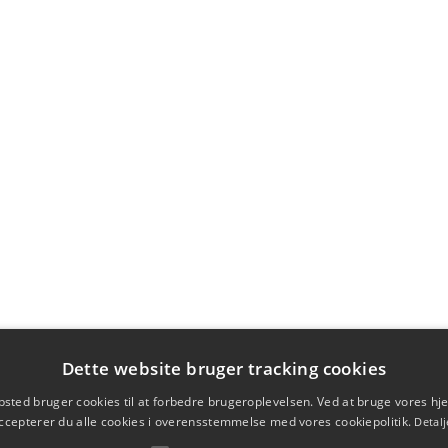
Dette website bruger tracking cookies
sted bruger cookies til at forbedre brugeroplevelsen. Ved at bruge vores 
ccepterer du alle cookies i overensstemmelse med vores cookiepolitik.
Detalj