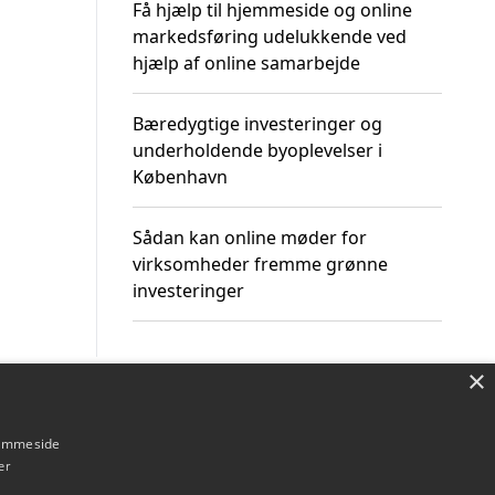
Få hjælp til hjemmeside og online
markedsføring udelukkende ved
hjælp af online samarbejde
Bæredygtige investeringer og
underholdende byoplevelser i
København
Sådan kan online møder for
virksomheder fremme grønne
investeringer
×
Om / kontakt
Blog
Betingelser
hjemmeside
er