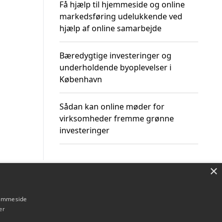
Få hjælp til hjemmeside og online
markedsføring udelukkende ved
hjælp af online samarbejde
Bæredygtige investeringer og
underholdende byoplevelser i
København
Sådan kan online møder for
virksomheder fremme grønne
investeringer
×
Om / kontakt
Blog
Betingelser
hjemmeside
er