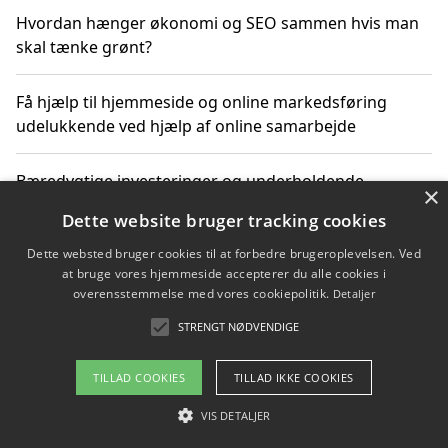
Hvordan hænger økonomi og SEO sammen hvis man
skal tænke grønt?
Få hjælp til hjemmeside og online markedsføring
udelukkende ved hjælp af online samarbejde
Bæredygtige investeringer og underholdende
×
byoplevelser i København
Dette website bruger tracking cookies
Dette websted bruger cookies til at forbedre brugeroplevelsen. Ved
Sådan kan online møder for virksomheder fremme
at bruge vores hjemmeside accepterer du alle cookies i
grønne investeringer
overensstemmelse med vores cookiepolitik.
Detaljer
STRENGT NØDVENDIGE
Copyright 2026 - Pilanto Aps
TILLAD COOKIES
TILLAD IKKE COOKIES
Om / kontakt
Blog
Betingelser
VIS DETALJER