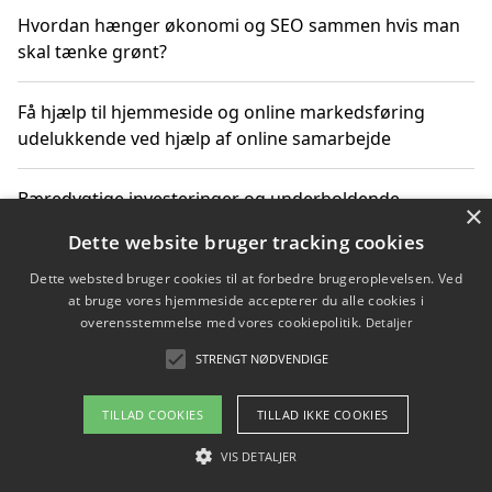
Hvordan hænger økonomi og SEO sammen hvis man
skal tænke grønt?
Få hjælp til hjemmeside og online markedsføring
udelukkende ved hjælp af online samarbejde
Bæredygtige investeringer og underholdende
×
byoplevelser i København
Dette website bruger tracking cookies
Dette websted bruger cookies til at forbedre brugeroplevelsen. Ved
Sådan kan online møder for virksomheder fremme
at bruge vores hjemmeside accepterer du alle cookies i
grønne investeringer
overensstemmelse med vores cookiepolitik.
Detaljer
STRENGT NØDVENDIGE
Copyright 2026 - Pilanto Aps
TILLAD COOKIES
TILLAD IKKE COOKIES
Om / kontakt
Blog
Betingelser
VIS DETALJER