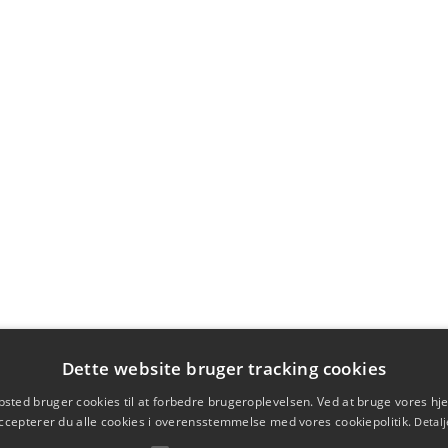
Dette website bruger tracking cookies
sted bruger cookies til at forbedre brugeroplevelsen. Ved at bruge vores 
ccepterer du alle cookies i overensstemmelse med vores cookiepolitik.
Detalj