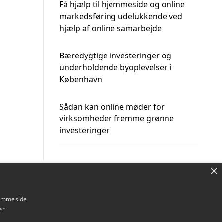
Få hjælp til hjemmeside og online
markedsføring udelukkende ved
hjælp af online samarbejde
Bæredygtige investeringer og
underholdende byoplevelser i
København
Sådan kan online møder for
virksomheder fremme grønne
investeringer
×
Om / kontakt
Blog
Betingelser
hjemmeside
er