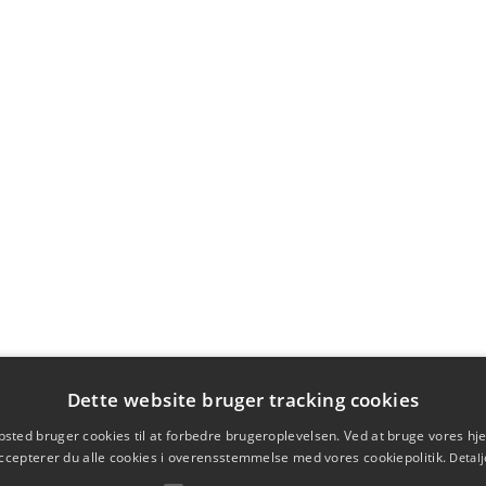
Dette website bruger tracking cookies
sted bruger cookies til at forbedre brugeroplevelsen. Ved at bruge vores 
ccepterer du alle cookies i overensstemmelse med vores cookiepolitik.
Detalj