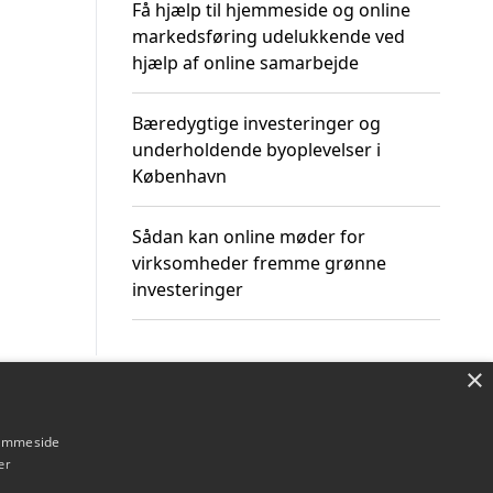
Få hjælp til hjemmeside og online
markedsføring udelukkende ved
hjælp af online samarbejde
Bæredygtige investeringer og
underholdende byoplevelser i
København
Sådan kan online møder for
virksomheder fremme grønne
investeringer
×
Om / kontakt
Blog
Betingelser
hjemmeside
er