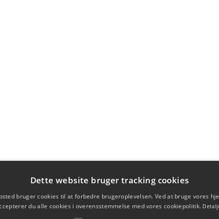
Dette website bruger tracking cookies
sted bruger cookies til at forbedre brugeroplevelsen. Ved at bruge vores 
ccepterer du alle cookies i overensstemmelse med vores cookiepolitik.
Detalj