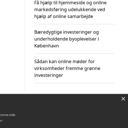
Få hjælp til hjemmeside og online
markedsføring udelukkende ved
hjælp af online samarbejde
Bæredygtige investeringer og
underholdende byoplevelser i
København
Sådan kan online møder for
virksomheder fremme grønne
investeringer
×
Om / kontakt
Blog
Betingelser
hjemmeside
er