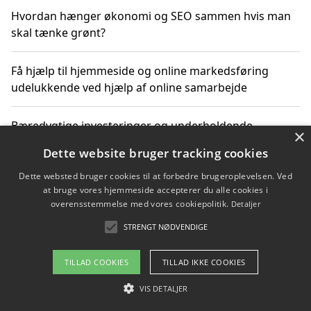
Hvordan hænger økonomi og SEO sammen hvis man
skal tænke grønt?
Få hjælp til hjemmeside og online markedsføring
udelukkende ved hjælp af online samarbejde
Bæredygtige investeringer og underholdende
×
byoplevelser i København
Dette website bruger tracking cookies
Dette websted bruger cookies til at forbedre brugeroplevelsen. Ved
Sådan kan online møder for virksomheder fremme
at bruge vores hjemmeside accepterer du alle cookies i
grønne investeringer
overensstemmelse med vores cookiepolitik.
Detaljer
STRENGT NØDVENDIGE
Copyright 2026 - Pilanto Aps
TILLAD COOKIES
TILLAD IKKE COOKIES
Om / kontakt
Blog
Betingelser
VIS DETALJER