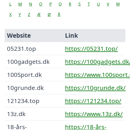
L
M
N
O
P
Q
R
S
T
U
V
W
X
Y
Z
Æ
Ø
Å
Website
Link
05231.top
https://05231.top/
100gadgets.dk
https://100gadgets.dk
100Sport.dk
https://www.100sport.
10grunde.dk
https://10grunde.dk/
121234.top
https://121234.top/
13z.dk
https://www.13z.dk/
18-års-
https://18-års-