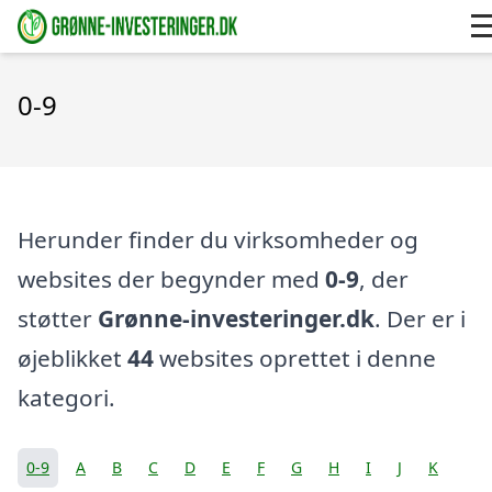
0-9
Herunder finder du virksomheder og
websites der begynder med
0-9
, der
støtter
Grønne-investeringer.dk
. Der er i
øjeblikket
44
websites oprettet i denne
kategori.
0-9
A
B
C
D
E
F
G
H
I
J
K