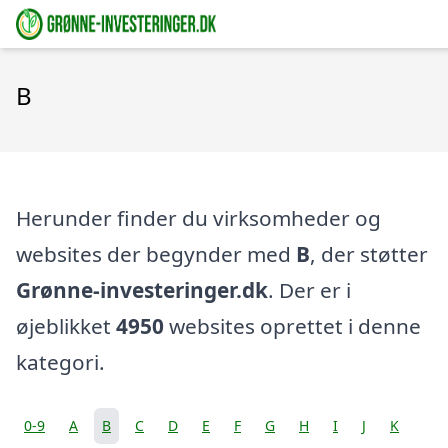
B
Herunder finder du virksomheder og
websites der begynder med
B
, der støtter
Grønne-investeringer.dk
. Der er i
øjeblikket
4950
websites oprettet i denne
kategori.
0-9
A
B
C
D
E
F
G
H
I
J
K