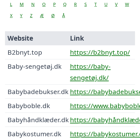
L
M
N
O
P
Q
R
S
T
U
V
W
X
Y
Z
Æ
Ø
Å
Website
Link
B2bnyt.top
https://b2bnyt.top/
Baby-sengetøj.dk
https://baby-
sengetøj.dk/
Babybadebukser.dk
https://babybadebukse
Babyboble.dk
https://www.babybobl
Babyhåndklæder.dk
https://babyhåndklæde
Babykostumer.dk
https://babykostumer.