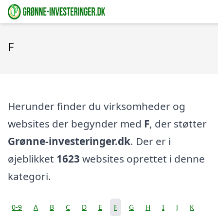
F
Herunder finder du virksomheder og
websites der begynder med
F
, der støtter
Grønne-investeringer.dk
. Der er i
øjeblikket
1623
websites oprettet i denne
kategori.
0-9
A
B
C
D
E
F
G
H
I
J
K