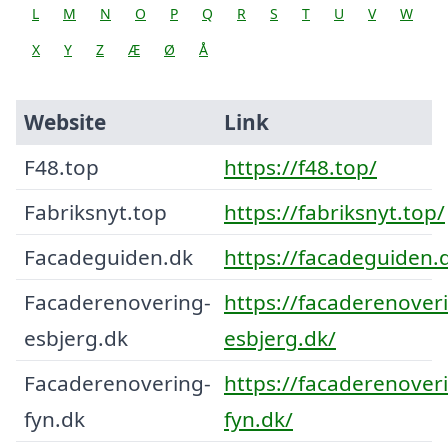
L
M
N
O
P
Q
R
S
T
U
V
W
X
Y
Z
Æ
Ø
Å
Website
Link
F48.top
https://f48.top/
Fabriksnyt.top
https://fabriksnyt.top/
Facadeguiden.dk
https://facadeguiden.
Facaderenovering-
https://facaderenover
esbjerg.dk
esbjerg.dk/
Facaderenovering-
https://facaderenover
fyn.dk
fyn.dk/