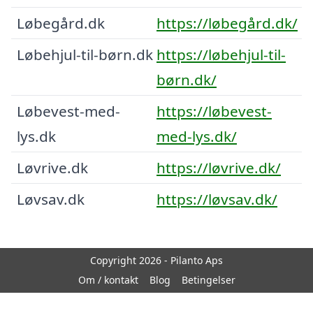
Løbegård.dk
https://løbegård.dk/
Løbehjul-til-børn.dk
https://løbehjul-til-
børn.dk/
Løbevest-med-
https://løbevest-
lys.dk
med-lys.dk/
Løvrive.dk
https://løvrive.dk/
Løvsav.dk
https://løvsav.dk/
Copyright 2026 - Pilanto Aps
Om / kontakt
Blog
Betingelser