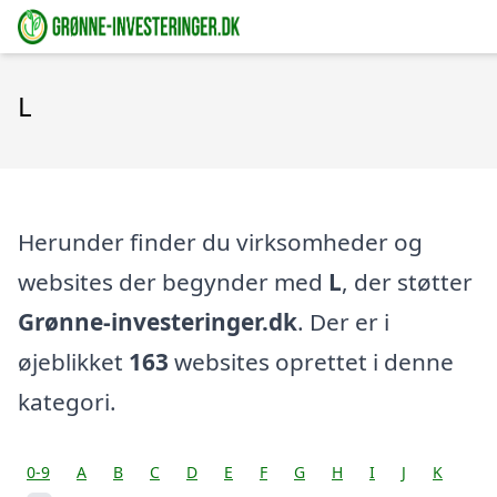
L
Herunder finder du virksomheder og
websites der begynder med
L
, der støtter
Grønne-investeringer.dk
. Der er i
øjeblikket
163
websites oprettet i denne
kategori.
0-9
A
B
C
D
E
F
G
H
I
J
K