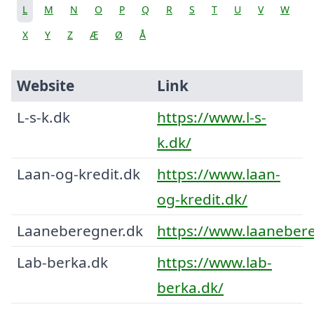
L
M
N
O
P
Q
R
S
T
U
V
W
X
Y
Z
Æ
Ø
Å
Website
Link
L-s-k.dk
https://www.l-s-
k.dk/
Laan-og-kredit.dk
https://www.laan-
og-kredit.dk/
Laaneberegner.dk
https://www.laanebere
Lab-berka.dk
https://www.lab-
berka.dk/