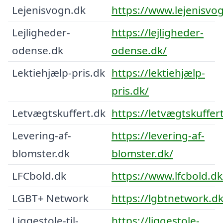
Lejenisvogn.dk
https://www.lejenisvo
Lejligheder-
https://lejligheder-
odense.dk
odense.dk/
Lektiehjælp-pris.dk
https://lektiehjælp-
pris.dk/
Letvægtskuffert.dk
https://letvægtskuffer
Levering-af-
https://levering-af-
blomster.dk
blomster.dk/
LFCbold.dk
https://www.lfcbold.dk
LGBT+ Network
https://lgbtnetwork.d
Liggestole-til-
https://liggestole-