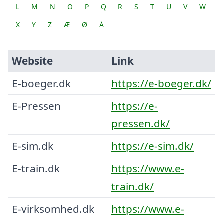
L
M
N
O
P
Q
R
S
T
U
V
W
X
Y
Z
Æ
Ø
Å
Website
Link
E-boeger.dk
https://e-boeger.dk/
E-Pressen
https://e-
pressen.dk/
E-sim.dk
https://e-sim.dk/
E-train.dk
https://www.e-
train.dk/
E-virksomhed.dk
https://www.e-