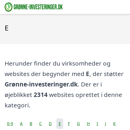
E
Herunder finder du virksomheder og
websites der begynder med
E
, der støtter
Grønne-investeringer.dk
. Der er i
øjeblikket
2314
websites oprettet i denne
kategori.
0-9
A
B
C
D
E
F
G
H
I
J
K